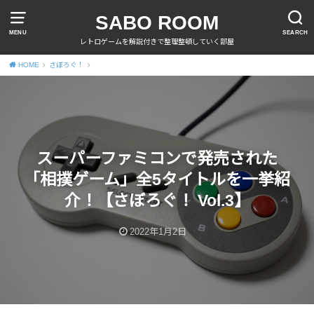
SABO ROOM
MENU
SEARCH
レトロゲームを解説付きで整理整頓していく部屋
HOME
さぼろぐ！
スーパーファミコンで発売された
「相撲ゲーム」全5タイトルを一挙紹
介！【さぼろぐ！ Vol.3】
2022年1月2日