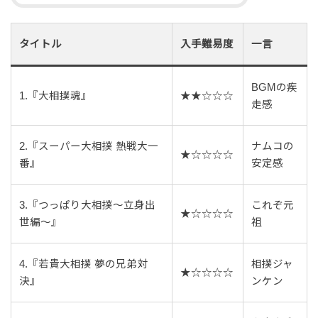
タイトル
入手難易度
一言
BGMの疾
1.『大相撲魂』
★★☆☆☆
走感
2.『スーパー大相撲 熱戦大一
ナムコの
★☆☆☆☆
番』
安定感
3.『つっぱり大相撲～立身出
これぞ元
★☆☆☆☆
世編～』
祖
4.『若貴大相撲 夢の兄弟対
相撲ジャ
★☆☆☆☆
決』
ンケン