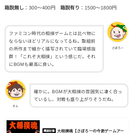
箱説無し
：300～400円
箱説有り
：1500～1800円
ファミコン時代の相撲ゲームとは比べ物に
ならないほどリアルになってるね。取組前
さぼろー
の所作まで細かく描写されていて臨場感抜
群！「これぞ大相撲」という感じだ。それ
にBGMも最高に良い。
確かに。BGMが大相撲の雰囲気に凄く合っ
ているし、対戦も盛り上がりそうだね。
すん
大相撲魂【さぼろーの今更ゲームアー