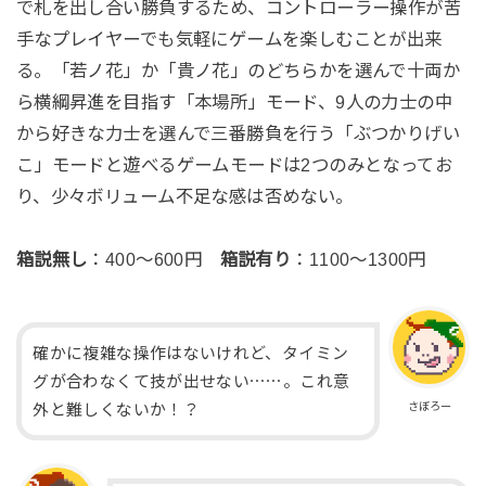
で札を出し合い勝負するため、コントローラー操作が苦
手なプレイヤーでも気軽にゲームを楽しむことが出来
る。「若ノ花」か「貴ノ花」のどちらかを選んで十両か
ら横綱昇進を目指す「本場所」モード、9人の力士の中
から好きな力士を選んで三番勝負を行う「ぶつかりげい
こ」モードと遊べるゲームモードは2つのみとなってお
り、少々ボリューム不足な感は否めない。
箱説無し
：400～600円
箱説有り
：1100～1300円
確かに複雑な操作はないけれど、タイミン
グが合わなくて技が出せない⋯⋯。これ意
さぼろー
外と難しくないか！？