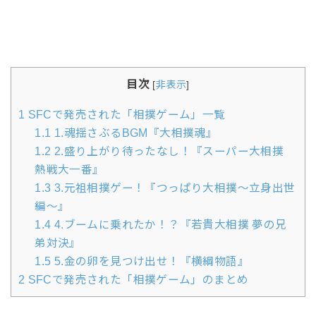
目次
[
非表示
]
1
SFCで発売された「相撲ゲーム」一覧
1.1
1.魂揺さぶるBGM『大相撲魂』
1.2
2.盛り上がり待ったなし！『スーパー大相撲
熱戦大一番』
1.3
3.元祖相撲ゲー！『つっぱり大相撲～立身出世
編～』
1.4
4.ブームに乗れたか！？『若貴大相撲 夢の兄
弟対決』
1.5
5.金の卵を見つけ出せ！『横綱物語』
2
SFCで発売された「相撲ゲーム」のまとめ