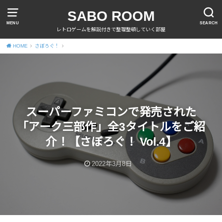
SABO ROOM
MENU
SEARCH
レトロゲームを解説付きで整理整頓していく部屋
HOME
さぼろぐ！
スーパーファミコンで発売された
「アーク三部作」全3タイトルをご紹
介！【さぼろぐ！ Vol.4】
2022年3月8日