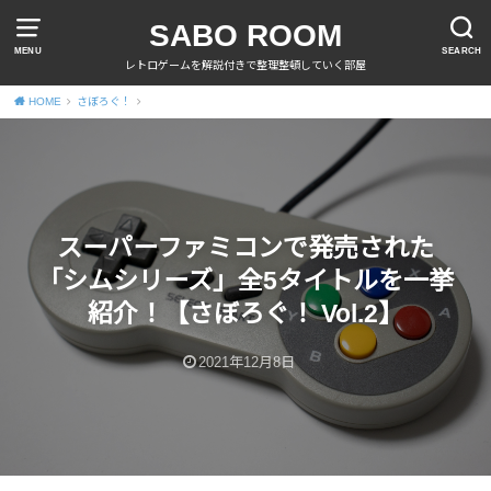
SABO ROOM
MENU
SEARCH
レトロゲームを解説付きで整理整頓していく部屋
HOME
さぼろぐ！
スーパーファミコンで発売された
「シムシリーズ」全5タイトルを一挙
紹介！【さぼろぐ！ Vol.2】
2021年12月8日