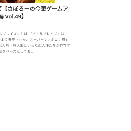
ズ【さぼろーの今更ゲームア
 Vol.49】
ルブレイズ』とは 『バトルブレイズ』は
ミーより発売された、スーパーファミコン用対
獣人族・鬼人族といった亜人種たちが存在す
観をベースとしてお…