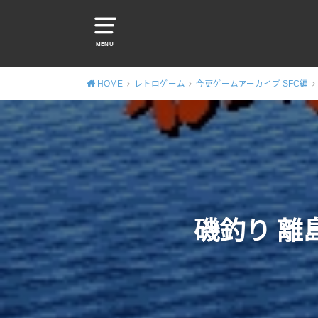
MENU
HOME
レトロゲーム
今更ゲームアーカイブ SFC編
磯釣り 離