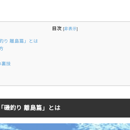
目次
[
非表示
]
釣り 離島篇」とは
方
ム
の裏技
「磯釣り 離島篇」とは