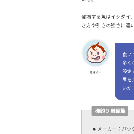
登場する魚はイシダイ
き方や引きの強さに違
食い
多く
設定
さぼろー
果を
いか
磯釣り 離島篇
メーカー：パッ