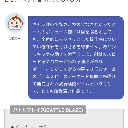
キャラ数の少なさ、技の少なさといったゲ
ームのボリューム面には目を瞑るとして
さぼろー
も、全体的にモッサリとした操作感につい
ては低評価を付けざるを得ません。あと少
しキャラの動きを素早くして、剣戟のスピ
ード感やパワーが伝わる演出があれ
ば⋯⋯。しかしながら内容はさておき、あ
の「サムスピ」のアーケード稼働に先駆け
て発売された武器格闘ゲームということ
で、とても印象深い作品です。
バトルブレイズ(BATTLE BLAZE)
メーカー：サミー