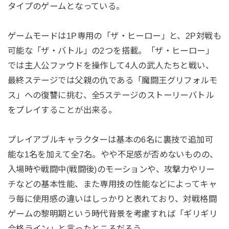
タイプのゲームとなっている。
ゲームモードは1P専用の「ザ・ヒーロー」と、2P対戦も
可能な「ザ・バトル」の2つを搭載。「ザ・ヒーロー」
では主人公ファウドを操作して4人の武人たちと戦い、
最終ステージでは父親の仇である「魔闘王グリフォルモ
ス」への復讐に挑む、全5ステージのストーリーバトル
をプレイすることが出来る。
プレイアブルキャラクターは基本の6名に裏技で追加可
能な1名を加えて全7名。やや不足感が否めないものの、
入場時や戦闘中(戦闘後)のモーションや、攻撃力やリー
チなどの基本性能、また専用技の性能などによってキャ
ラ毎に使用感の違いはしっかりと表れており、対戦格闘
ゲームの黎明期という時代背景を考慮すれば「ギリギリ
合格ライン」と言ったところだろう。