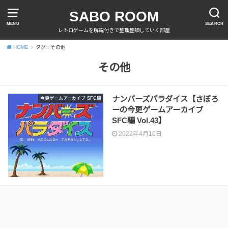
SABO ROOM
MENU
SEARCH
レトロゲームを解説付きで整理整頓していく部屋
HOME
タグ : その他
その他
ナンバーズパラダイス【さぼろ
今更ゲームアーカイブ SFC編
ーの今更ゲームアーカイブ
SFC編 Vol.43】
2022年4月10日